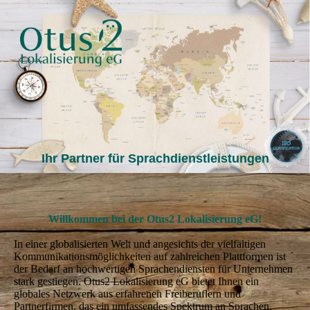
Ihr Partner für Sprachdienstleistungen
Willkommen bei der Otus2 Lokalisierung eG!
In einer globalisierten Welt und angesichts der vielfältigen
Kommunikationsmöglichkeiten auf zahlreichen Plattformen ist
der Bedarf an hochwertigen Sprachendiensten für Unternehmen
stark gestiegen. Otus2 Lokalisierung eG bietet Ihnen ein
globales Netzwerk aus erfahrenen Freiberuflern und
Partnerfirmen, das ein umfassendes Spektrum an Sprachen,