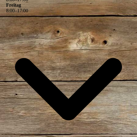
Freitag
8
:
00
–
17
:
00