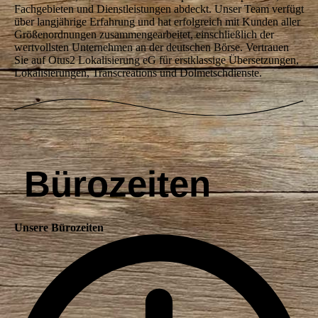
Fachgebieten und Dienstleistungen abdeckt. Unser Team verfügt
über langjährige Erfahrung und hat erfolgreich mit Kunden aller
Größenordnungen zusammengearbeitet, einschließlich der
wertvollsten Unternehmen an der deutschen Börse. Vertrauen
Sie auf Otus2 Lokalisierung eG für erstklassige Übersetzungen,
Lokalisierungen, Transcreations und Dolmetschdienste.
Bürozeiten
Unsere Bürozeiten